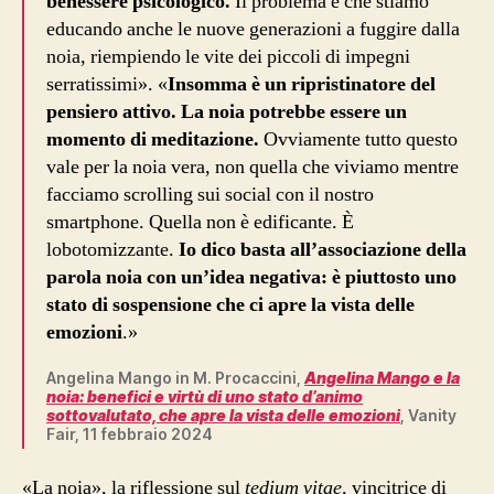
benessere psicologico.
Il problema è che stiamo
educando anche le nuove generazioni a fuggire dalla
noia, riempiendo le vite dei piccoli di impegni
serratissimi». «
Insomma è un ripristinatore del
pensiero attivo. La noia potrebbe essere un
momento di meditazione.
Ovviamente tutto questo
vale per la noia vera, non quella che viviamo mentre
facciamo scrolling sui social con il nostro
smartphone. Quella non è edificante. È
lobotomizzante.
Io dico basta all’associazione della
parola noia con un’idea negativa: è piuttosto uno
stato di sospensione che ci apre la vista delle
emozioni
.»
Angelina Mango in M. Procaccini,
Angelina Mango e la
noia: benefici e virtù di uno stato d’animo
sottovalutato, che apre la vista delle emozioni
, Vanity
Fair, 11 febbraio 2024
«La noia», la riflessione sul
tedium vitae,
vincitrice di