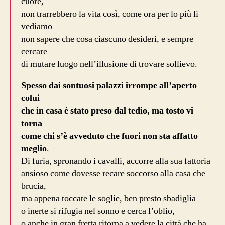
cuore,
non trarrebbero la vita così, come ora per lo più li
vediamo
non sapere che cosa ciascuno desideri, e sempre
cercare
di mutare luogo nell’illusione di trovare sollievo.
Spesso dai sontuosi palazzi irrompe all’aperto
colui
che in casa è stato preso dal tedio, ma tosto vi
torna
come chi s’è avveduto che fuori non sta affatto
meglio
.
Di furia, spronando i cavalli, accorre alla sua fattoria
ansioso come dovesse recare soccorso alla casa che
brucia,
ma appena toccate le soglie, ben presto sbadiglia
o inerte si rifugia nel sonno e cerca l’oblio,
o anche in gran fretta ritorna a vedere la città che ha