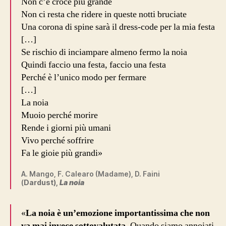
Non c’è croce più grande
Non ci resta che ridere in queste notti bruciate
Una corona di spine sarà il dress-code per la mia festa
[…]
Se rischio di inciampare almeno fermo la noia
Quindi faccio una festa, faccio una festa
Perché è l’unico modo per fermare
[…]
La noia
Muoio perché morire
Rende i giorni più umani
Vivo perché soffrire
Fa le gioie più grandi»
A. Mango, F. Calearo (Madame), D. Faini
(
Dardust),
La noia
«
La noia è un’emozione importantissima che non
va mai invece sottovalutata.
Quando siamo annoiati