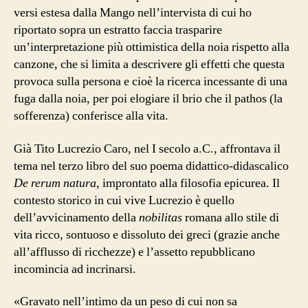
versi estesa dalla Mango nell’intervista di cui ho
riportato sopra un estratto faccia trasparire
un’interpretazione più ottimistica della noia rispetto alla
canzone, che si limita a descrivere gli effetti che questa
provoca sulla persona e cioè la ricerca incessante di una
fuga dalla noia, per poi elogiare il brio che il pathos (la
sofferenza) conferisce alla vita.
Già Tito Lucrezio Caro, nel I secolo a.C., affrontava il
tema nel terzo libro del suo poema didattico-didascalico
De rerum natura,
improntato alla filosofia epicurea. Il
contesto storico in cui vive Lucrezio è quello
dell’avvicinamento della
nobilitas
romana allo stile di
vita ricco, sontuoso e dissoluto dei greci (grazie anche
all’afflusso di ricchezze) e l’assetto repubblicano
incomincia ad incrinarsi.
«Gravato nell’intimo da un peso di cui non sa