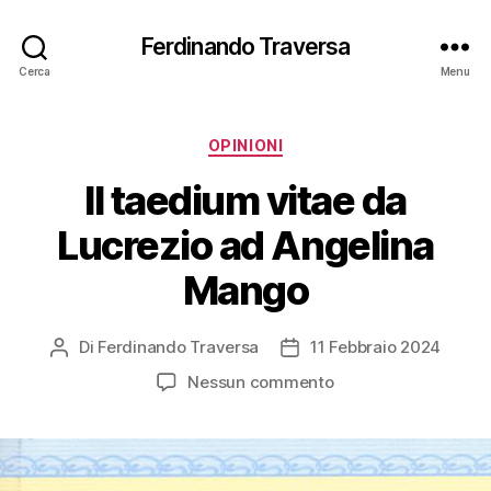
Ferdinando Traversa
Cerca
Menu
Categorie
OPINIONI
Il taedium vitae da
Lucrezio ad Angelina
Mango
Di
Ferdinando Traversa
11 Febbraio 2024
Autore
Data
articolo
dell'articolo
su
Nessun commento
Il
taedium
vitae
da