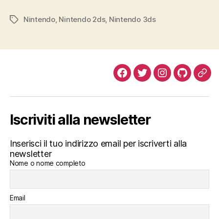
Nintendo
,
Nintendo 2ds
,
Nintendo 3ds
Tag
Facebook
Twitter
Instagram
Github
Tel
Iscriviti alla newsletter
Inserisci il tuo indirizzo email per iscriverti alla
newsletter
Nome o nome completo
Email