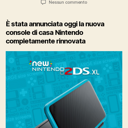
su
Nessun commento
Nintendo:
presentata
a
È stata annunciata oggi la nuova
sorpresa
console di casa Nintendo
la
completamente rinnovata
nuova
Nintendo
2DS
XL