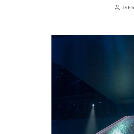
Di
Fe
Autore
articolo