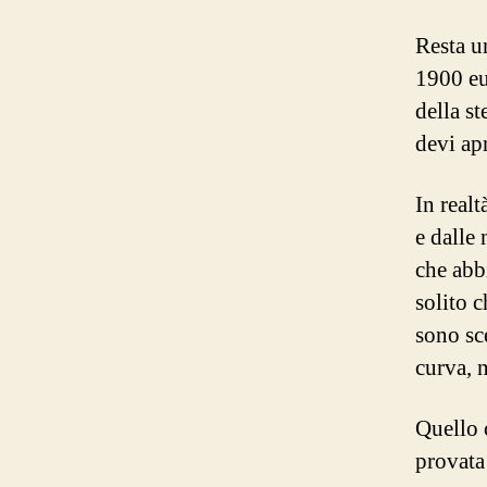
Resta u
1900 eu
della s
devi ap
In realt
e dalle 
che abb
solito 
sono sce
curva, 
Quello 
provata 