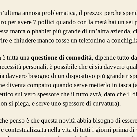
n’ultima annosa problematica, il prezzo: perché spen
ro per avere 7 pollici quando con la metà hai un sei p
tessa marca o phablet più grande di un’altra azienda, 
rire e chiudere manco fosse un telefonino a conchigl
à è tutta una
questione di comodità
, dipende tutto da
necessità personali, è possibile che ci sia davvero qu
ia davvero bisogno di un dispositivo più grande rispe
che diventa compatto quando serve metterlo in tasca (
ttico sul vero spessore che il tutto avrà, dato che il d
non si piega, e serve uno spessore di curvatura).
che penso è che questa novità abbia bisogno di esser
e contestualizzata nella vita di tutti i giorni prima di