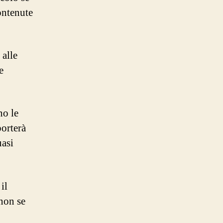
ontenute
 alle
e
no le
porterà
uasi
il
 non se