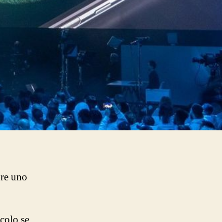
pre uno
colo se