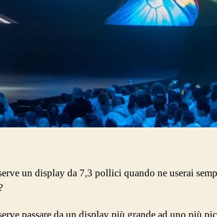
serve un display da 7,3 pollici quando ne userai sem
?
serve passare da un display più grande ad uno più pic