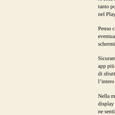
tanto p
nel Pla
Penso c
eventual
schermi
Sicuram
app più
di sfrut
l’inter
Nella m
display 
ne senti