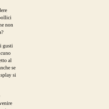
dere
ollici
che non
ia?
i gusti
alcuno
tto al
anche se
isplay si
e
 venire